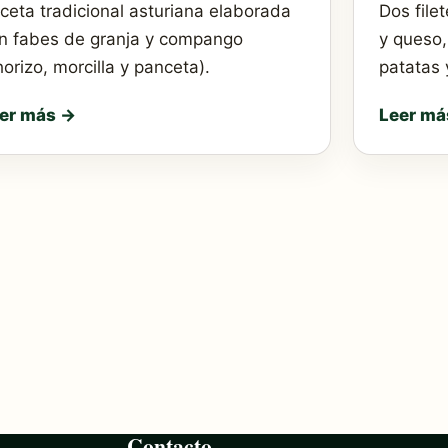
ceta tradicional asturiana elaborada
Dos file
n fabes de granja y compango
y queso
horizo, morcilla y panceta).
patatas 
er más →
Leer má
Contacto