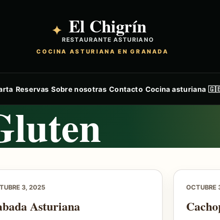
El Chigrín
✦
RESTAURANTE ASTURIANO
COCINA ASTURIANA EN GRANADA
arta
Reservas
Sobre nosotras
Contacto
Cocina asturiana
🇬
Gluten
TUBRE 3, 2025
OCTUBRE 3
abada Asturiana
Cachop