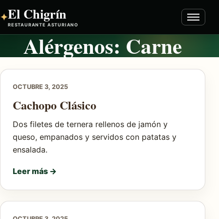
El Chigrín
✦
Abrir
RESTAURANTE ASTURIANO
menú
Alérgenos:
Carne
Inicio
Carta
OCTUBRE 3, 2025
Cachopo Clásico
Reservas
Dos filetes de ternera rellenos de jamón y
Sobre nosotras
queso, empanados y servidos con patatas y
ensalada.
Contacto
Leer más →
Cocina asturiana
🇬🇧 EN
OCTUBRE 3, 2025