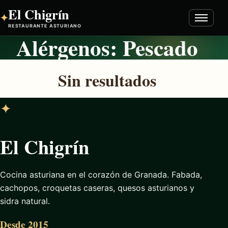
El Chigrín
✦
Abrir
RESTAURANTE ASTURIANO
menú
Alérgenos:
Pescado
Inicio
Sin resultados
Carta
✦
Reservas
Sobre nosotras
El Chigrín
Contacto
Cocina asturiana en el corazón de Granada. Fabada,
Cocina asturiana
cachopos, croquetas caseras, quesos asturianos y
sidra natural.
🇬🇧 EN
Desde 2015